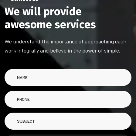
W
e
w
i
l
l
p
r
o
v
i
d
e
a
w
e
s
o
m
e
s
e
r
v
i
c
e
s
We understand the importance of approaching each
work integrally and believe in the power of simple.