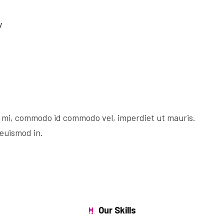
y
 mi, commodo id commodo vel, imperdiet ut mauris.
 euismod in.
Our Skills
W
e
A
r
e
C
e
r
t
i
f
i
e
d