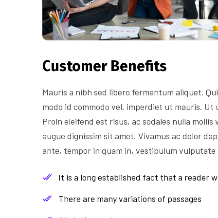
Customer Benefits​
Mauris a nibh sed libero fermentum aliquet. Q
modo id commodo vel, imperdiet ut mauris. Ut ul
Proin eleifend est risus, ac sodales nulla molli
augue dignissim sit amet. Vivamus ac dolor dap
ante, tempor in quam in, vestibulum vulputate
It is a long established fact that a reader wi
There are many variations of passages
All the Lorem Ipsum generators